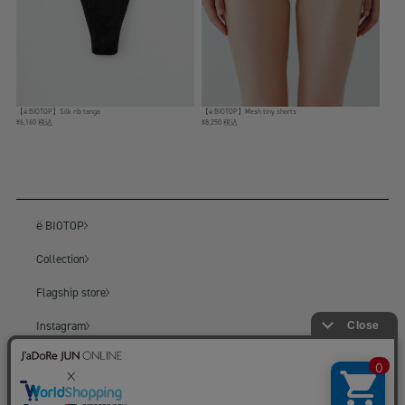
【ё BIOTOP】Silk rib tanga
【ё BIOTOP】Mesh tiny shorts
¥6,160 税込
¥8,250 税込
ё BIOTOP
Collection
Flagship store
Instagram
BIOTOP
BIOTOP ONLINE