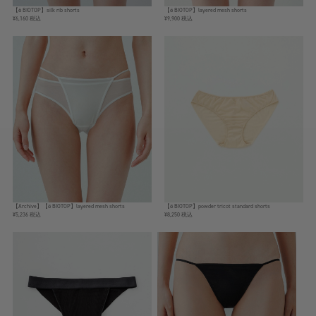
【ё BIOTOP】silk rib shorts
【ё BIOTOP】layered mesh shorts
¥6,160 税込
¥9,900 税込
【Archive】【ё BIOTOP】layered mesh shorts
【ё BIOTOP】powder tricot standard shorts
¥5,236 税込
¥8,250 税込