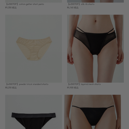
【ё BIOTOP】cotton gather short pants
【ё BIOTOP】silk rib shorts
¥9,350 税込
¥6,160 税込
【ё BIOTOP】powder tricot standard shorts
【ё BIOTOP】layered mesh shorts
¥8,250 税込
¥9,900 税込