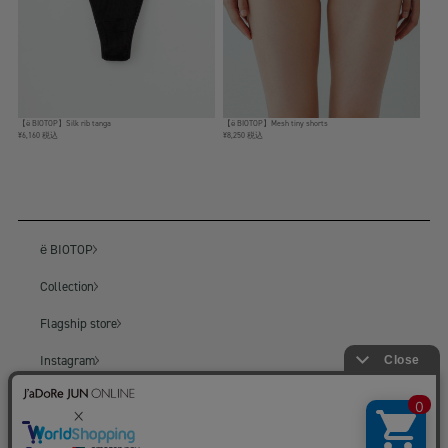
【ё BIOTOP】Silk rib tanga
【ё BIOTOP】Mesh tiny shorts
¥6,160 税込
¥8,250 税込
ё BIOTOP
Collection
Flagship store
Instagram
BIOTOP
BIOTOP ONLINE