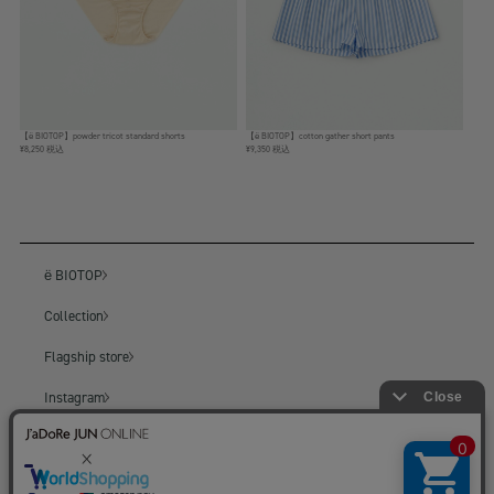
【ё BIOTOP】powder tricot standard shorts
【ё BIOTOP】cotton gather short pants
¥8,250 税込
¥9,350 税込
ё BIOTOP
Collection
Flagship store
Instagram
BIOTOP
BIOTOP ONLINE