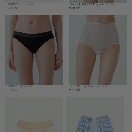
【ё BIOTOP】sheer rib shorts
【Archive】【ё BIOTOP】layered mesh shorts
¥14,300 税込
¥5,236 税込
【ё BIOTOP】silk rib shorts
【ё BIOTOP】Highwaisted mesh shorts
¥6,160 税込
¥3,960 税込