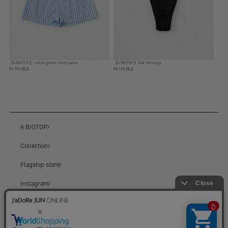
【ё BIOTOP】cotton gather short pants
【ё BIOTOP】Silk rib tanga
¥9,350 税込
¥6,160 税込
ё BIOTOP
Collection
Flagship store
Instagram
BIOTOP
BIOTOP ONLINE