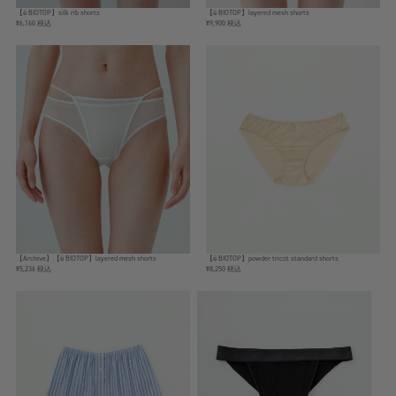
【ё BIOTOP】silk rib shorts
【ё BIOTOP】layered mesh shorts
¥6,160 税込
¥9,900 税込
【Archive】【ё BIOTOP】layered mesh shorts
【ё BIOTOP】powder tricot standard shorts
¥5,236 税込
¥8,250 税込