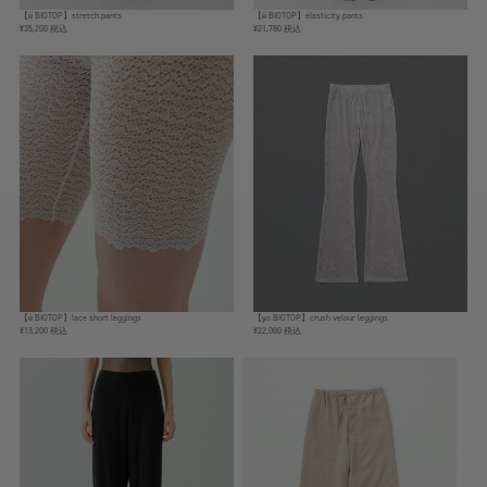
【ё BIOTOP】stretch pants
【ё BIOTOP】elasticity pants
¥35,200 税込
¥21,780 税込
【ё BIOTOP】lace short leggings
【yo BIOTOP】crush velour leggings
¥13,200 税込
¥22,000 税込