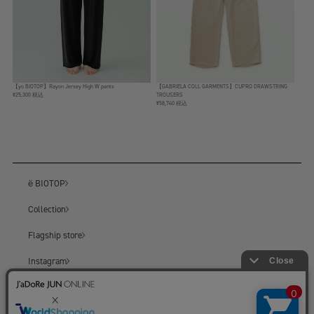
【yo BIOTOP】Rayon Jersey High W pants
【GABRIELA COLL GARMENTS】CUPRO DRAWSTRING
¥25,300 税込
TROUSERS
¥58,740 税込
ё BIOTOP
Collection
Flagship store
Instagram
BIOTOP
BIOTOP ONLINE