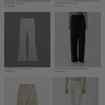
【ё BIOTOP】stretch pants
【ё BIOTOP】elasticity pants
¥35,200 税込
¥21,780 税込
【yo BIOTOP】crush velour leggings
【yo BIOTOP】Rayon Jersey High W pants
¥22,000 税込
¥25,300 税込