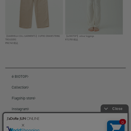
【GABRIELA COLL GARMENTS】CUPRO DRAWSTRING
【ё BIOTOP】velour leggings
TROUSERS
¥15,950 税込
¥58,740 税込
ё BIOTOP
Collection
Flagship store
Instagram
BIOTOP
BIOTOP ONLINE