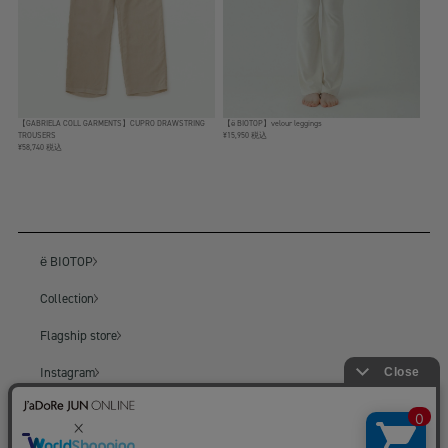
【GABRIELA COLL GARMENTS】CUPRO DRAWSTRING
【ё BIOTOP】velour leggings
TROUSERS
¥15,950 税込
¥58,740 税込
ё BIOTOP
Collection
Flagship store
Instagram
BIOTOP
BIOTOP ONLINE