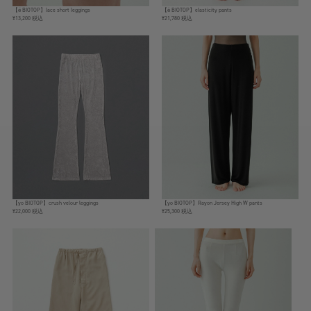
【ё BIOTOP】lace short leggings
【ё BIOTOP】elasticity pants
¥13,200 税込
¥21,780 税込
【yo BIOTOP】crush velour leggings
【yo BIOTOP】Rayon Jersey High W pants
¥22,000 税込
¥25,300 税込