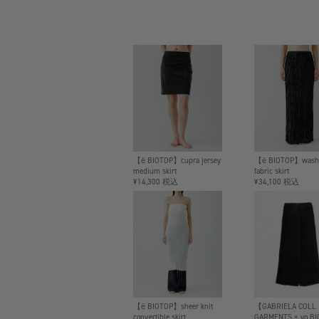
【ё BIOTOP】cupra jersey
【ё BIOTOP】wash
medium skirt
fabric skirt
¥14,300 税込
¥34,100 税込
【ё BIOTOP】sheer knit
【GABRIELA COLL
convertible skirt
GARMENTS × yo B