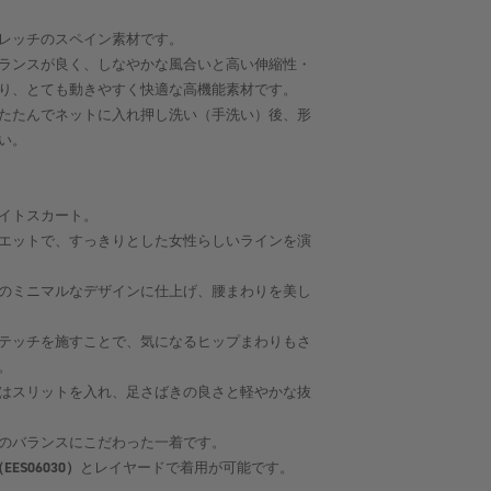
レッチのスペイン素材です。
ランスが良く、しなやかな風合いと高い伸縮性・
り、とても動きやすく快適な高機能素材です。
たたんでネットに入れ押し洗い（手洗い）後、形
い。
イトスカート。
エットで、すっきりとした女性らしいラインを演
のミニマルなデザインに仕上げ、腰まわりを美し
テッチを施すことで、気になるヒップまわりもさ
。
はスリットを入れ、足さばきの良さと軽やかな抜
のバランスにこだわった一着です。
s（EES06030）
とレイヤードで着用が可能です。