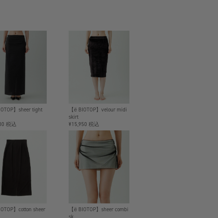
OTOP】sheer tight
【ё BIOTOP】velour midi
skirt
600 税込
¥15,950 税込
OTOP】cotton sheer
【ё BIOTOP】sheer combi
sk