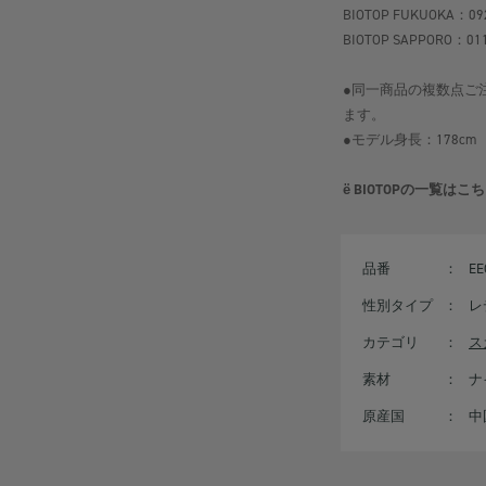
BIOTOP FUKUOKA：092
BIOTOP SAPPORO：011
●同一商品の複数点ご
ます。
●モデル身長：178cm
ё BIOTOP
の一覧はこち
品番
：
EE
性別タイプ
：
レ
カテゴリ
：
ス
素材
：
ナ
原産国
：
中