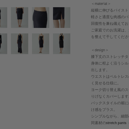
＜material＞
縦横に伸びるバイスト
軽さと適度な肉感のバ
回復性を兼ね備えてお
ご家庭でのお洗濯は、
を整えて干してくださ
＜design＞
膝下丈のストレッチタ
身体に程よく沿うシル
出します。
ウエストはベルトレス
く見せる仕様に。
ヨーク切り替え風のス
りげなくカバーします
バックスタイルの裾に
け感をプラス。
シンプルながら、細部
同素材の
stretch pant