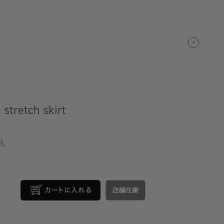
0
tretch skirt
込