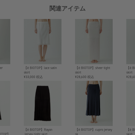
関連アイテム
er
【ё BIOTOP】lace satin
【ё BIOTOP】sheer tight
【ё BI
skirt
skirt
skirt
¥33,000 税込
¥28,600 税込
¥28,
【ё BIOTOP】Rayon
【ё BIOTOP】cupro jersey
【ё BI
IOTOP】
Jersey right skirt
sk
skirt