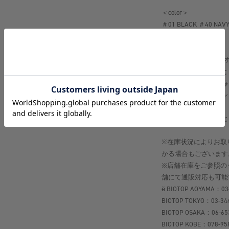
＜color＞
＃01 BLACK ＃40 NAV
【ё BIOTOP（ヨー 
肌に近いものはもっと
お洋服と同じように毎
やすことは、ファッシ
へ繋がると思います。
ё BIOTOPは心地
※在庫状況によりお取
かる場合もございます
※店舗在庫をご参照の
舗にて通販対応も可能
ё BIOTOP AOYAMA：03
BIOTOP TOKYO：03-34
BIOTOP OSAKA：06-65
BIOTOP KOBE：078-95