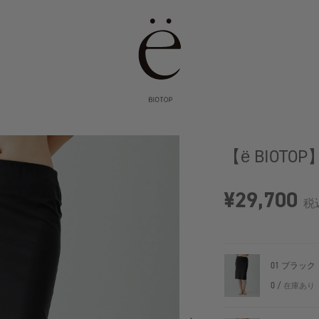
【ё BIOTOP】s
¥29,700
税
01 ブラック
0 /
在庫あり