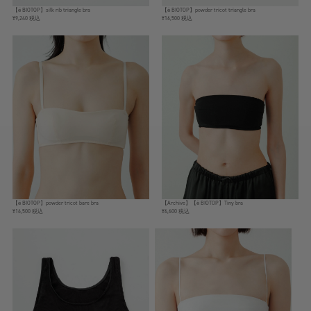
【ё BIOTOP】silk rib triangle bra
【ё BIOTOP】powder tricot triangle bra
¥9,240 税込
¥16,500 税込
【ё BIOTOP】powder tricot bare bra
【Archive】【ё BIOTOP】Tiny bra
¥16,500 税込
¥6,600 税込