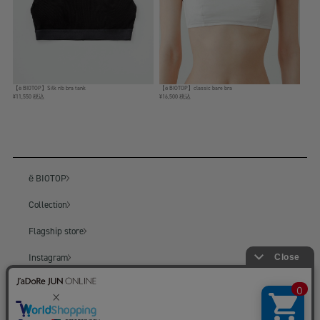
【ё BIOTOP】Silk rib bra tank
【ё BIOTOP】classic bare bra
¥11,550 税込
¥16,500 税込
ё BIOTOP
Collection
Flagship store
Instagram
BIOTOP
BIOTOP ONLINE