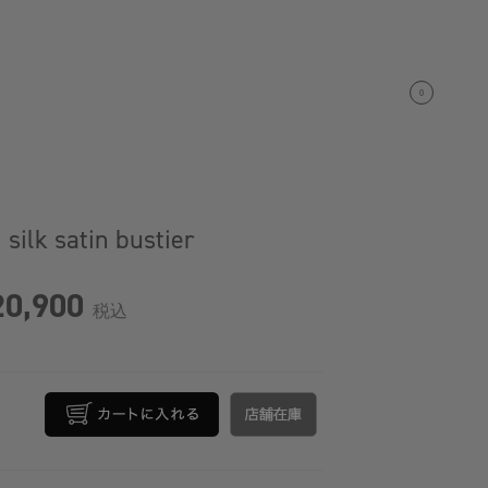
0
lk satin bustier
0,900
税込