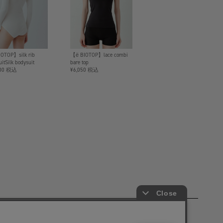
OTOP】silk rib
【ё BIOTOP】lace combi
itSilk bodysuit
bare top
200 税込
¥6,050 税込