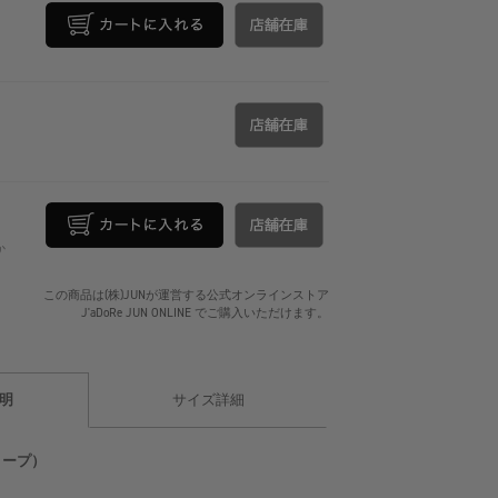
か
この商品は(株)JUNが運営する公式オンラインストア
J'aDoRe JUN ONLINE でご購入いただけます。
明
サイズ詳細
オトープ）