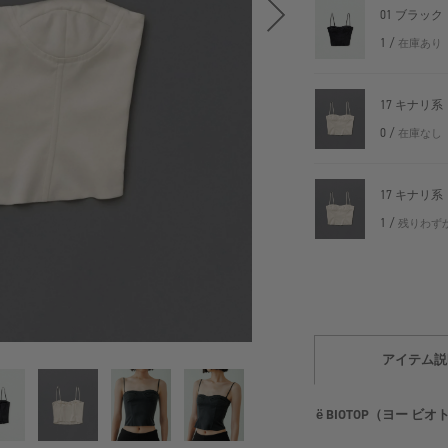
01 ブラック
1 /
在庫あり
17 キナリ系
0 /
在庫なし
17 キナリ系
1 /
残りわず
アイテム説
ё BIOTOP（ヨー ビ