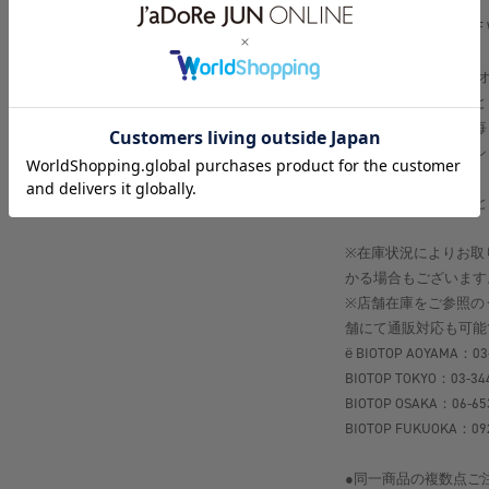
＜color＞
＃01 BLACK, ＃17 OFF
【ё BIOTOP（ヨー 
肌に近いものはもっと
お洋服と同じように毎
やすことは、ファッシ
へ繋がると思います。
ё BIOTOPは心地
※在庫状況によりお取
かる場合もございます
※店舗在庫をご参照の
舗にて通販対応も可能
ё BIOTOP AOYAMA：03
BIOTOP TOKYO：03-34
BIOTOP OSAKA：06-65
BIOTOP FUKUOKA：092
●同一商品の複数点ご