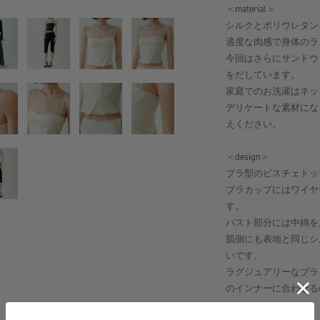
＜material＞
シルクとポリウレタン
適度な肉感で身体のラ
今回はさらにサンドウ
をだしています。
家庭でのお洗濯はネッ
デリケートな素材にな
えください。
＜design＞
ブラ型のビスチェトッ
ブラカップにはワイヤ
す。
バスト部分には中綿を
肌側にも表地と同じシ
いです。
ラグジュアリーなブラ
のインナーに合わせる