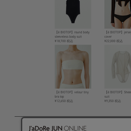
【ё BIOTOP】round body
【ё BIOTOP】jerse
sleeveless body suit
cover
¥18,700 税込
¥22,000 税込
【ё BIOTOP】velour tiny
【ё BIOTOP】Sheer
bra top
suit
¥12,650 税込
¥9,350 税込