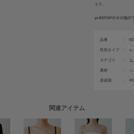
ます。
yo BIOTOPのその
品番
：
EE
性別タイプ
：
レ
カテゴリ
：
ト
素材
：
シ
原産国
：
中
関連アイテム