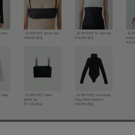
y arm
【ё BIOTOP】denim tops
【ё BIOTOP】bi-color top
【ё BI
¥28,600 税込
¥18,480 税込
bodysu
¥24,
 body
【ё BIOTOP】cotton
【ё BIOTOP】round body
gather top
long sleeve bodysuit
¥11,550 税込
¥20,900 税込