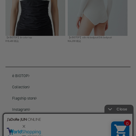
【ё BIOTOP】bi-color top
【ё BIOTOP】silk rib bodysuitSilk bodysuit
¥18,480 税込
¥24,200 税込
ё BIOTOP
Collection
Flagship store
Instagram
BIOTOP
BIOTOP ONLINE