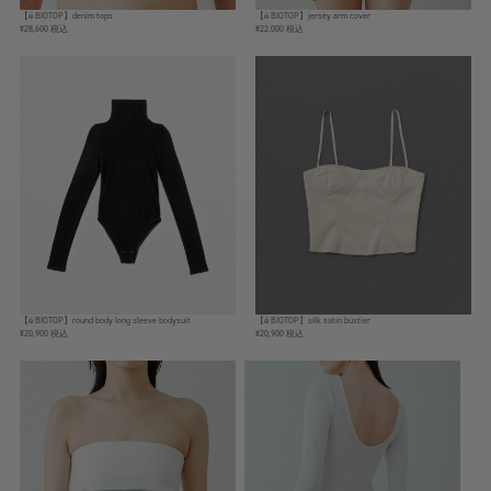
【ё BIOTOP】denim tops
【ё BIOTOP】jersey arm cover
¥28,600 税込
¥22,000 税込
【ё BIOTOP】round body long sleeve bodysuit
【ё BIOTOP】silk satin bustier
¥20,900 税込
¥20,900 税込