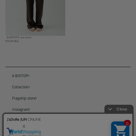
【ё BIOTOP】new slacks
¥39,600 税込
ё BIOTOP
Collection
Flagship store
Instagram
BIOTOP
BIOTOP ONLINE