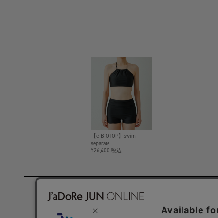
【ё BIOTOP】swim
separate
¥26,400 税込