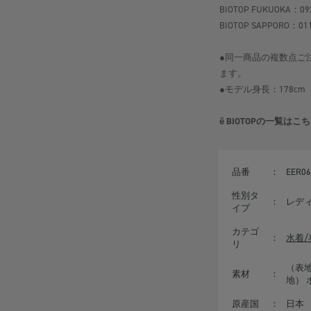
BIOTOP FUKUOKA：092
BIOTOP SAPPORO：011
●同一商品の複数点ご
ます。
●モデル身長：178cm
ё BIOTOP
の一覧はこち
品番
：
EER06
性別タ
：
レデ
イプ
カテゴ
：
水着
リ
（表地
素材
：
地） 
原産国
：
日本