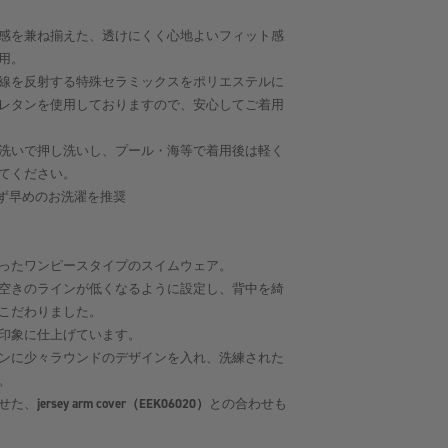
感を兼ね揃えた、透けにくく心地よいフィット感
用。
線を反射する特殊セラミックスをポリエステルに
レタンを使用しておりますので、安心してご着用
洗いで押し洗いし、プール・海等で着用後は軽く
てください。
ず早めのお洗濯を推奨
ったワンピースタイプのスイムウェア。
空きのラインが低くなるように設定し、背中を綺
こだわりました。
印象に仕上げています。
ンに少々ラウンドのデザインを入れ、洗練された
。
せた、
jersey arm cover（EEK06020）
との合わせも