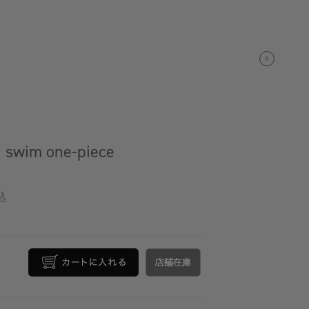
0
swim one-piece
込