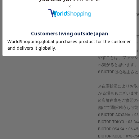
＜color＞
＃01 BLACK, ＃20 BR
【ё BIOTOP（ヨー 
肌に近いものはもっと
お洋服と同じように毎
やすことは、ファッシ
へ繋がると思います。
ё BIOTOPは心地
※在庫状況によりお取
かる場合もございます
※店舗在庫をご参照の
舗にて通販対応も可能
ё BIOTOP AOYAMA：03
BIOTOP TOKYO：03-34
BIOTOP OSAKA：06-65
BIOTOP KOBE：078-95