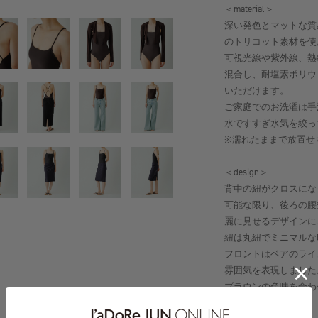
＜material＞
深い発色とマットな質
のトリコット素材を使
可視光線や紫外線、熱
混合し、耐塩素ポリウ
いただけます。
ご家庭でのお洗濯は手
水ですすぎ水気を絞っ
※濡れたままで放置せ
＜design＞
背中の紐がクロスにな
可能な限り、後ろの腰
麗に見せるデザインに
紐は丸紐でミニマルな
フロントはベアのライ
雰囲気を表現しました
ブラウンの色味を合わ
おすすめです。