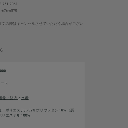
-751-7061
-676-6870
注文の際はキャンセルさせていただく場合がござい
ら
000
ィース
/着物・浴衣
>
水着
） ポリエステル 82% ポリウレタン 18% （裏
ポリエステル 100%