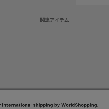
関連アイテム
ё BIOTOP
Collection
Flagship store
Instagram
BIOTOP
BIOTOP ONLINE