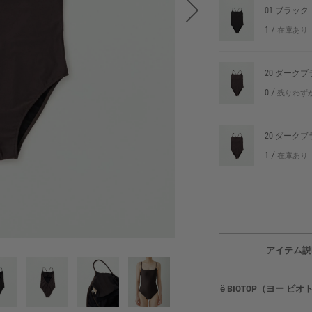
01 ブラック
1 /
在庫あり
20 ダーク
0 /
残りわず
20 ダーク
1 /
在庫あり
アイテム説
ё BIOTOP（ヨー ビ