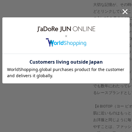
大切な記憶が、その時
どとリンクしているこ
の ”もの” を見るた
きで、沢山の方の大切
作りたいという思いか
レースは歴史をさかの
うな場面で使用される
るのではと思い、ブラ
ブランドとしてレース
います。
実際にイタリアやイギ
を回って現地の方に、
でも数年にわたってレ
るレースブランドとし
【ё BIOTOP（ヨー 
肌に近いものはもっと
お洋服と同じように毎
やすことは、ファッシ