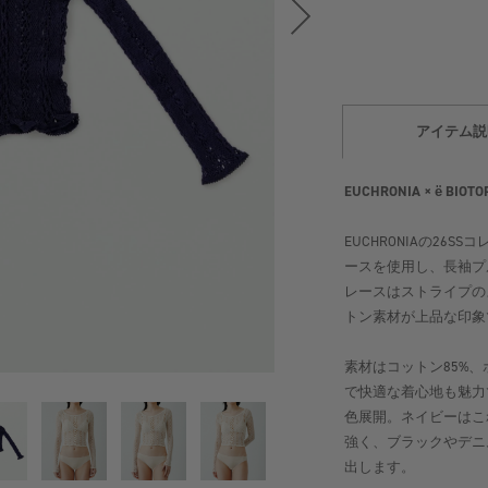
アイテム説
EUCHRONIA × ё 
EUCHRONIAの2
ースを使用し、長袖プ
レースはストライプの
トン素材が上品な印象
素材はコットン85%
で快適な着心地も魅力
色展開。ネイビーはこれ
強く、ブラックやデニ
出します。