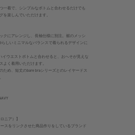
つ一着で、シンプルなボトムと合わせるだけでも
グを楽しんでいただけます。
ックにアレンジし、長袖仕様に別注。裾のメッシ
ёらしいミニマルなバランスで着られるデザインに
kirt などのハイウエストボトムと合わせると、おへそが見えな
スよく着用いただけます。
ため、短丈のbare braシリーズとのレイヤードス
。
NAVY
ークロニア）】
憶とレースをリンクさせた商品作りをしているブランド