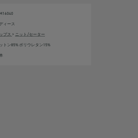
M16040
ディース
ップス
>
ニット/セーター
ットン85% ポリウレタン15%
本