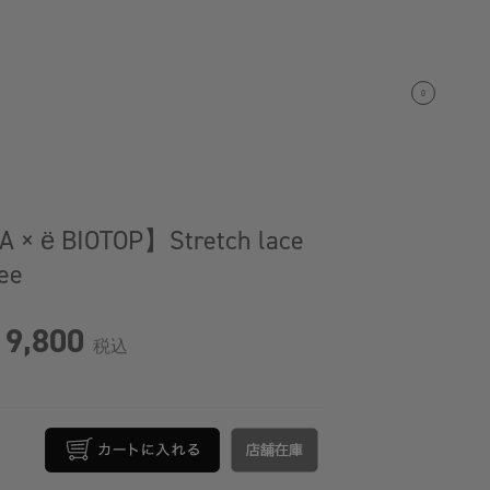
0
× ё BIOTOP】Stretch lace
tee
9,800
税込