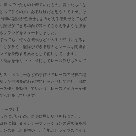
に持っていたものや着ていたもの、貰ったものな
とって多くの方にある経験だと思うのですが、そ
びに当時の記憶が色褪せずよみがえる感覚がとても好
な記憶ができる場面で装ってもらえるような服を
らブランドをスタートしました。
ぼっても、様々な儀式などの人生の節目になるよ
ことが多く、記憶ができる場面とレースは関連す
ンドを象徴する素材として使用しています。
の商品を作りつつ、並行してレース作りも学んで
リス、ベルギーなどの手作りのレースの発祥の地
様々な手法を教わる旅に行ったりしており、日本
ース作りを勉強していたり、レースメイカーが作
て活動をしています。
ビオトープ）】
も心に近いもの。自身に思いやりを持つこと。
日身に着けるインナーファッションの選択肢を増
ョンの楽しみを増やし、心地よいライフスタイル