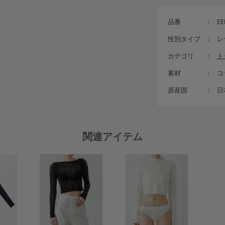
品番
：
EE
性別タイプ
：
レ
カテゴリ
：
ト
素材
：
コ
原産国
：
日
関連アイテム