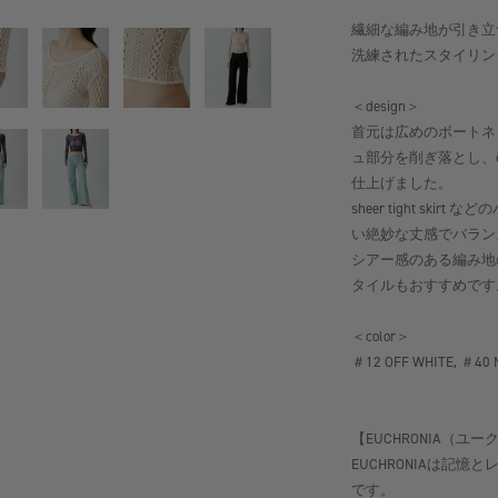
繊細な編み地が引き立
洗練されたスタイリン
＜design＞
首元は広めのボートネ
ュ部分を削ぎ落とし、
仕上げました。
sheer tight s
い絶妙な丈感でバラン
シアー感のある編み地の
タイルもおすすめです
＜color＞
＃12 OFF WHITE, ＃40 
【EUCHRONIA（ユ
EUCHRONIAは記
です。