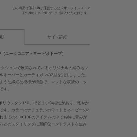
この商品は(株)JUNが運営する公式オンラインストア
J'aDoRe JUN ONLINE でご購入いただけます。
明
サイズ詳細
BIOTOP（ユークロニア × ヨー ビオトープ）
6SSコレクションで展開されているオリジナルの編み地レ
ルオーバーとカーディガンの2型を別注しました。
ような繊細な模様が特徴で、マットな表情のコッ
です。
、ポリウレタン15%。ほどよい伸縮性があり、軽やか
です。カラーはナチュラルホワイトとネイビーの2
までのё BIOTOPのアイテムの中でも特に青みが
ムとのスタイリングに新鮮なコントラストを生み