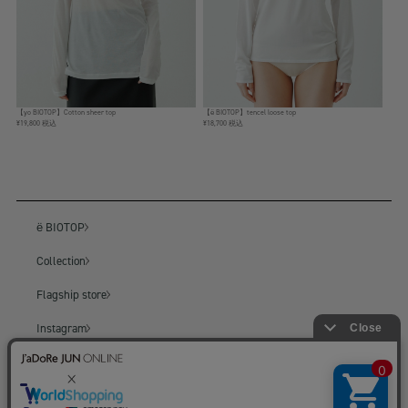
【yo BIOTOP】Cotton sheer top
【ё BIOTOP】tencel loose top
¥19,800 税込
¥18,700 税込
ё BIOTOP
Collection
Flagship store
Instagram
BIOTOP
BIOTOP ONLINE