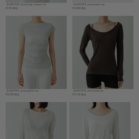
【ё BIOTOP】Round body compact tee
【ё BIOTOP】jersey halter top
¥9,570 税込
¥19,800 税込
【ё BIOTOP】jersey gather top
【ё BIOTOP】wool jersey top
¥22,000 税込
¥17,160 税込