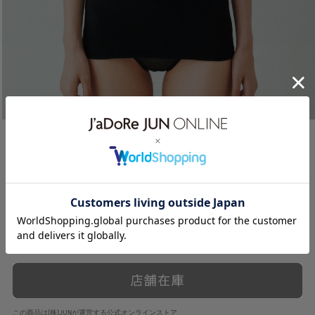
【ё BIOTOP】Cotton bare bra tops
¥8,250
¥16,500 →
税込
この商品は(株)JUNが運営する公式オンラインストア