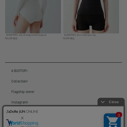
【ё BIOTOP】silk rib bodysuitSilk bodysuit
【ё BIOTOP】lace combi bare top
¥24,200 税込
¥6,050 税込
ё BIOTOP
Collection
Flagship store
Instagram
BIOTOP
BIOTOP ONLINE