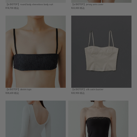
【ё BIOTOP】round body sleeveless body suit
【ё BIOTOP】jersey arm cover
¥18,700 税込
¥22,000 税込
【ё BIOTOP】denim tops
【ё BIOTOP】silk satin bustier
¥28,600 税込
¥20,900 税込