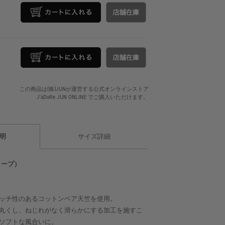
この商品は(株)JUNが運営する公式オンラインストア
J'aDoRe JUN ONLINE でご購入いただけます。
明
サイズ詳細
オトープ）
ッチ性のあるコットンベア天竺を使用。
丸くし、ねじれがなく滑らかにする加工を施すこ
ソフトな風合いに。