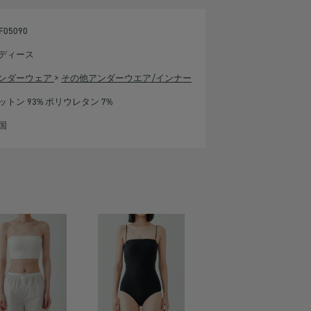
F05090
ディース
ンダーウェア
>
その他アンダーウエア/インナー
ットン 93% ポリウレタン 7%
国