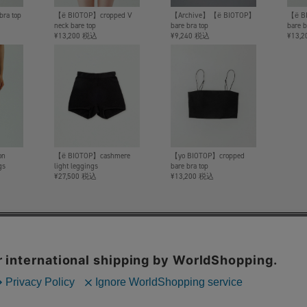
ra top
【ё BIOTOP】cropped V
【Archive】【ё BIOTOP】
【ё B
neck bare top
bare bra top
bare b
¥13,200 税込
¥9,240 税込
¥13,
on
【ё BIOTOP】cashmere
【yo BIOTOP】cropped
gs
light leggings
bare bra top
¥27,500 税込
¥13,200 税込
ё BIOTOP
Collection
Flagship store
Instagram
BIOTOP
BIOTOP ONLINE