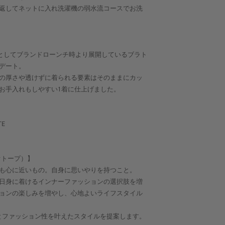
返してネットに入れ洗濯機の弱水流コースでお洗
ic itemとしてブランドローンチ時より展開しているブラト
デート。
の厚さや透けずに着られる要素はそのままにカッ
お手入れもしやすい1着に仕上げました。
TE
ビオトープ）】
も心に近いもの。自身に思いやりを持つこと。
日身に着けるインナーファッションの選択肢を増
ョンの楽しみを増やし、心地よいライフスタイル
地よさとファッション性を叶えたスタイルを提案します。