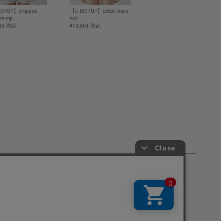
IOTOP】cropped
【ё BIOTOP】cotton body
ra top
suit
200 税込
¥13,860 税込