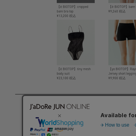
【ё BIOTOP】cropped
【ё BIOTOP】bare b
bare bra top
¥9,240 税込
¥13,200 税込
【ё BIOTOP】tiny mesh
【yo BIOTOP】Ray
body suit
Jersey short leggin
¥23,100 税込
¥9,900 税込