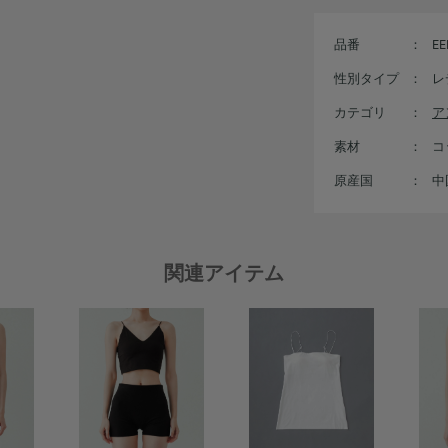
品番
：
EE
性別タイプ
：
レ
カテゴリ
：
ア
素材
：
コ
原産国
：
中
関連アイテム