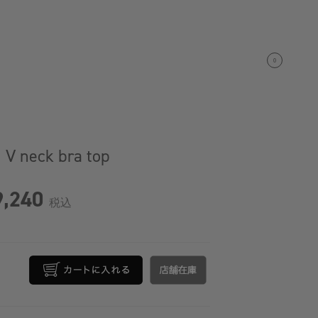
0
 neck bra top
,240
税込