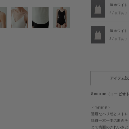
10 ホワイト
2 /
在庫あり
10 ホワイト
3 /
在庫あり
アイテム説
ё BIOTOP（ヨー ビ
＜material＞
適度なハリ感とストレ
繊維一本一本の断面を
とで表面のきれいさと