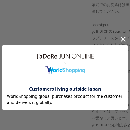
家庭でのお洗濯はは裏
濯してください。
＜design＞
yo BIOTOPのBas
ップシリーズをアップ
バストになじむパット
プ一体型にすることで
＜color＞
＃01 BLACK, ＃10 WHI
【ё BIOTOP（ヨー 
肌に近いものはもっと
お洋服と同じように毎
やすことは、ファッシ
へ繋がると思います。
yo BIOTOPは心