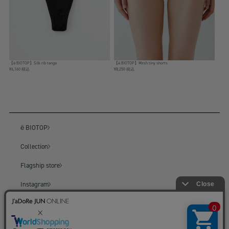
【ё BIOTOP】Silk rib tanga
【ё BIOTOP】Mesh tiny shorts
¥6,160 税込
¥8,250 税込
ё BIOTOP
Collection
Flagship store
Instagram
BIOTOP
BIOTOP ONLINE