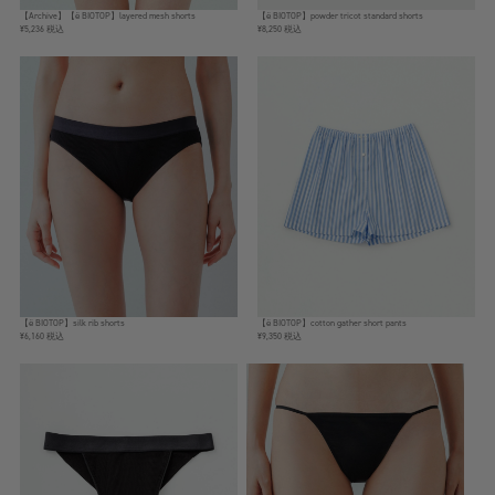
【Archive】【ё BIOTOP】layered mesh shorts
【ё BIOTOP】powder tricot standard shorts
¥5,236 税込
¥8,250 税込
【ё BIOTOP】silk rib shorts
【ё BIOTOP】cotton gather short pants
¥6,160 税込
¥9,350 税込