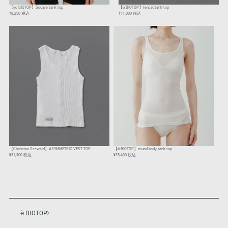
【yo BIOTOP】Square tank top
【ё BIOTOP】tencel tank top
¥8,250 税込
¥11,000 税込
【Christina Seewald】ASYMMETRIC VEST TOP
【ё BIOTOP】round body tank top
¥31,900 税込
¥15,400 税込
ё BIOTOP