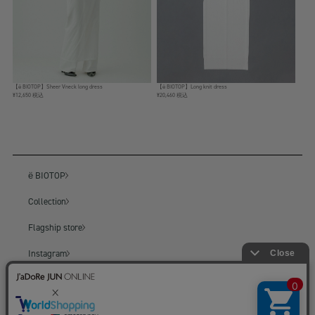
【ё BIOTOP】Sheer Vneck long dress
【ё BIOTOP】Long knit dress
¥12,650 税込
¥20,460 税込
ё BIOTOP
Collection
Flagship store
Instagram
BIOTOP
BIOTOP ONLINE