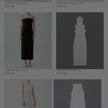
【ё BIOTOP】long knit dress
【ё BIOTOP】washer Fabric dress
¥36,300 税込
¥42,900 税込
【ё BIOTOP】Bare knit dress
【ё BIOTOP】Knit hoodie dress
¥14,850 税込
¥15,950 税込